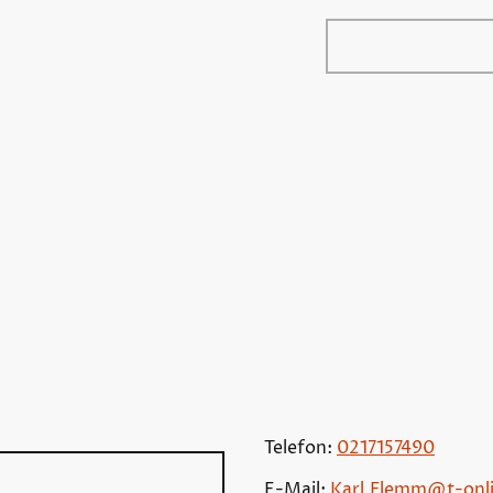
Shop
Über mich
Telefon:
0217157490
E-Mail:
Karl.Flemm@t-onl